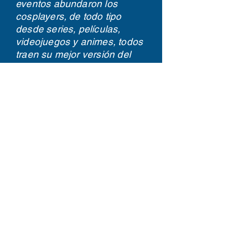
eventos abundaron los
cosplayers, de todo tipo
desde series, películas,
videojuegos y animes, todos
traen su mejor versión del
personaje...
Descubre más
Margarita María Bohórquez
Villegas Estudiante
Comunicación Social Y
Periodismo
Universidad de Ibagué