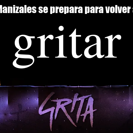
anizales se prepara para volver
gritar