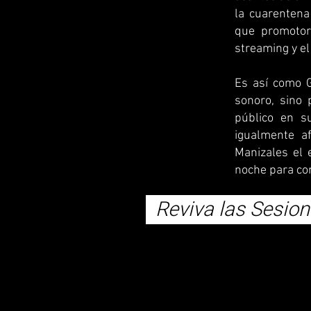
la cuarentena 
que promotor
streaming y el
Es así como 
sonoro, sino 
público en s
igualmente a
Manizales el
noche para con
Reviva las Sesione