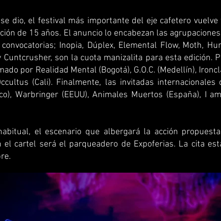
se dio, el festival más importante del eje cafetero vuelve 
ción de 15 años. El anuncio lo encabezan las agrupaciones
 convocatorias; Inopia, Dúplex, Elemental Flow, Moth, H
Cuntcrusher, son la cuota manizalita para esta edición. Po
ado por Realidad Mental (Bogotá), G.O.C. (Medellín), Ironcl
ccultus (Cali). Finalmente, las invitadas internacionale
co), Warbringer (EEUU), Animales Muertos (España), I a
abitual, el escenario que albergará la acción propuest
 el cartel será el parqueadero de Expoferias. La cita es
re.