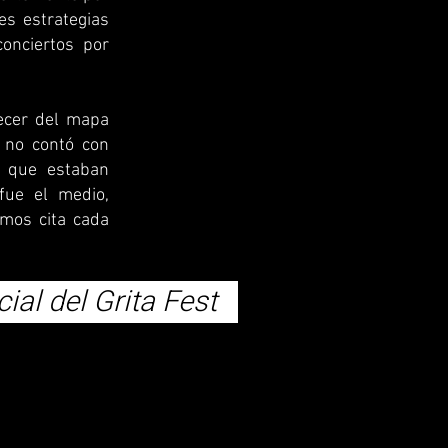
es estrategias
onciertos por
ecer del mapa
n no contó con
s que estaban
fue el medio,
mos cita cada
cial del Grita Fest