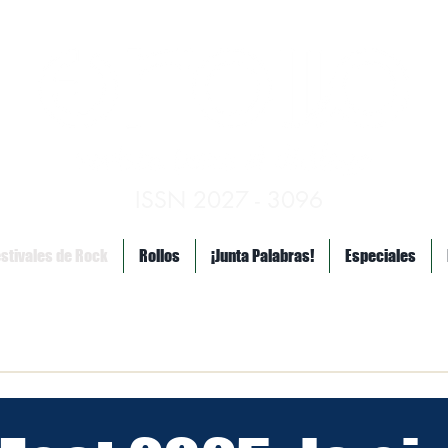
ISSN 2027 - 3096
estivales de Rock
Rollos
¡Junta Palabras!
Especiales