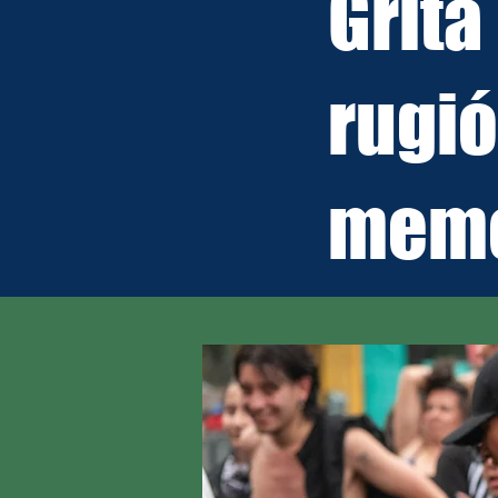
Grita
rugió
memo