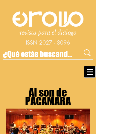
ISSN
2027 - 3096
Al son de
PACAMARA