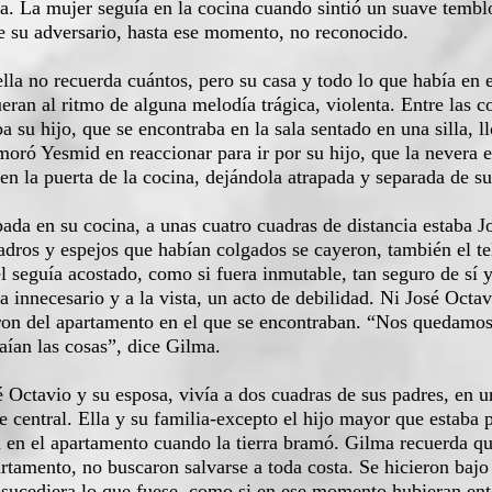
. La mujer seguía en la cocina cuando sintió un suave temblo
e su adversario, hasta ese momento, no reconocido.
 no recuerda cuántos, pero su casa y todo lo que había en e
ueran al ritmo de alguna melodía trágica, violenta. Entre las c
ba su hijo, que se encontraba en la sala sentado en una silla, l
emoró Yesmid en reaccionar para ir por su hijo, que la nevera 
 en la puerta de la cocina, dejándola atrapada y separada de su
da en su cocina, a unas cuatro cuadras de distancia estaba Jo
dros y espejos que habían colgados se cayeron, también el tel
l seguía acostado, como si fuera inmutable, tan seguro de sí 
 innecesario y a la vista, un acto de debilidad. Ni José Octav
ron del apartamento en el que se encontraban. “Nos quedamos 
aían las cosas”, dice Gilma.
ctavio y su esposa, vivía a dos cuadras de sus padres, en un
que central. Ella y su familia-excepto el hijo mayor que estaba
an en el apartamento cuando la tierra bramó. Gilma recuerda 
rtamento, no buscaron salvarse a toda costa. Se hicieron bajo 
 sucediera lo que fuese, como si en ese momento hubieran ent