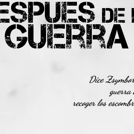
espués
de
guerra
Dice Zsymbor
guerra 
recoger los escombr