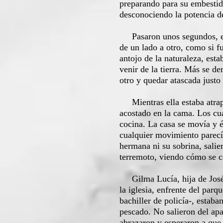
preparando para su embestida
desconociendo la potencia d
Pasaron unos segundos, ella
de un lado a otro, como si f
antojo de la naturaleza, esta
venir de la tierra. Más se d
otro y quedar atascada justo
Mientras ella estaba atrapa
acostado en la cama. Los cua
cocina. La casa se movía y é
cualquier movimiento parecía
hermana ni su sobrina, salie
terremoto, viendo cómo se c
Gilma Lucía, hija de José O
la iglesia, enfrente del par
bachiller de policía-, estab
pescado. No salieron del apa
abrazaron y esperaron a que