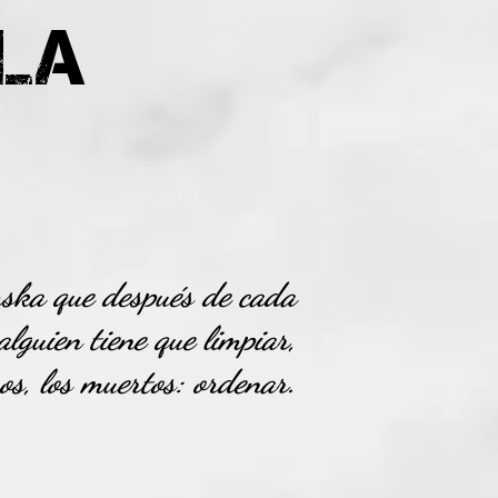
la
ska que después de cada
alguien tiene que limpiar,
os, los muertos: ordenar.