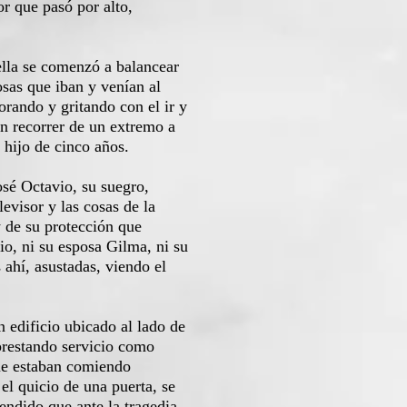
r que pasó por alto,
lla se comenzó a balancear
osas que iban y venían al
lorando y gritando con el ir y
en recorrer de un extremo a
 hijo de cinco años.
sé Octavio, su suegro,
evisor y las cosas de la
y de su protección que
io, ni su esposa Gilma, ni su
ahí, asustadas, viendo el
 edificio ubicado al lado de
 prestando servicio como
que estaban comiendo
el quicio de una puerta, se
endido que ante la tragedia