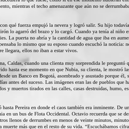
ento, mientras el techo amenazante que aún no se derrumbaba,
qué fuerza empujó la nevera y logró salir. Su hijo todavía s
tirón lo agarró del brazo y lo cargó. Cuando ya tenía al niño e
pies. La puerta no abría y la cantidad de agua que iba en aum
nsaba lo mismo que su esposo cuando escuchó la noticia: no
 llegara, ellos no iban a estar vivos.
, Caldas, cuando una clienta muy sorprendida le preguntó qu
rido hasta ese momento en que Nubia, su clienta, le mostró la
desde un Banco en Bogotá, asombrado y asustado porque él, su
días antes del suceso. Las imágenes eran las de pueblos que h
s y muertos tirados en las calles, casas destruidas, humo, e
sta Pereira en donde el caos también era inminente. De un
nia en un bus de Flota Occidental. Octavio recuerda que se 
metros llenos de derrumbes en menos de veinte minutos, minuto
a muerte más que en el resto de su vida. “Escuchábamos cifra