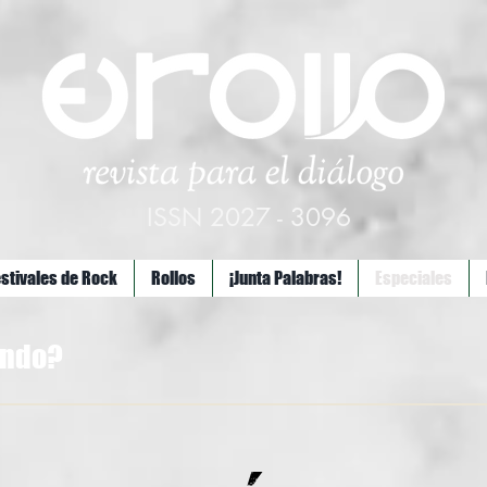
ISSN 2027 - 3096
estivales de Rock
Rollos
¡Junta Palabras!
Especiales