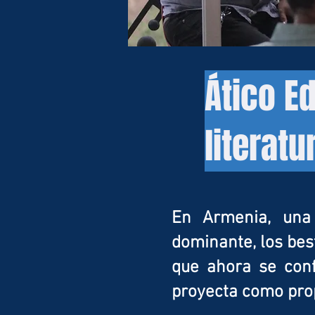
Ático E
literatu
En Armenia, una 
dominante, los bes
que ahora se conf
proyecta como prop