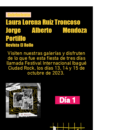
Cubrimiento
Laura Lorena Ruíz Troncoso
Jorge Alberto Mendoza
Portillo
Revista El Rollo
Visiten nuestras galerías y disfruten
de lo que fue esta fiesta de tres días
llamada Festival Internacional Ibagué
Ciudad Rock, los
días 13, 14 y 15 de
octubre de 2023.
Día 1