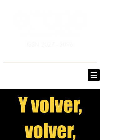
ISSN
2027 - 3096
Y volver,
volver,