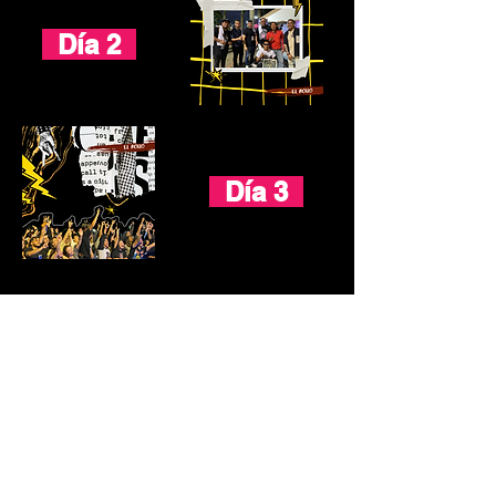
Día 2
Día 3
Melenas