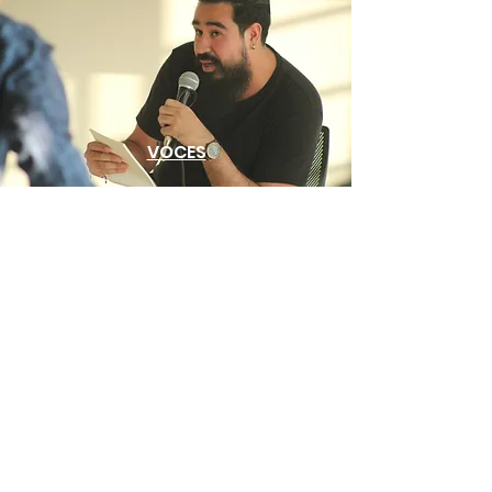
VOCES
GALERÍA
Cubrimiento:
Jorge Mendoza / Editor general de la
revista El Rollo