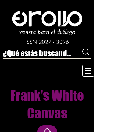
ISSN
2027 - 3096
Frank’s White
Canvas​​