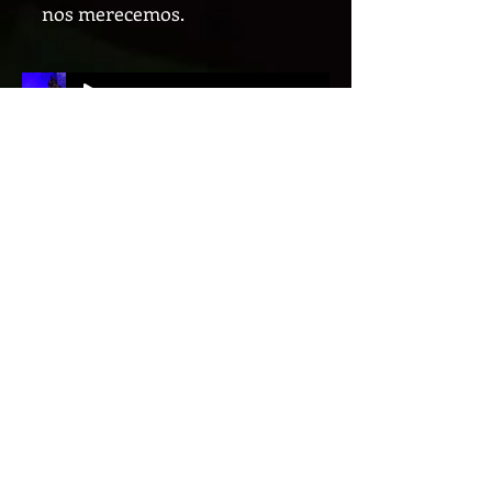
nos merecemos.
Despedida Darath
Rolloristas, pero.... ¿Qué
más pasó en el Armenia
Resuena?