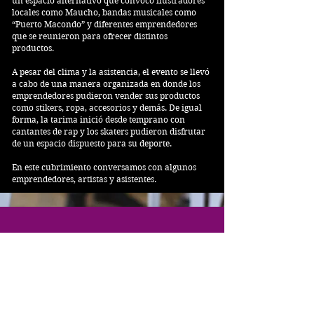
un espacio alternativo que convocó ilustradores
locales como Maucho, bandas musicales como
“Puerto Macondo” y diferentes emprendedores
que se reunieron para ofrecer distintos
productos.
A pesar del clima y la asistencia, el evento se llevó
a cabo de una manera organizada en donde los
emprendedores pudieron vender sus productos
como stikers, ropa, accesorios y demás. De igual
forma, la tarima inició desde temprano con
cantantes de rap y los skaters pudieron disfrutar
de un espacio dispuesto para su deporte.
En este cubrimiento conversamos con algunos
emprendedores, artistas y asistentes.
GALERÍA 1
Ver más