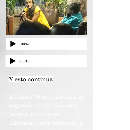
-08:47
-05:13
Y esto continúa
El lunes 25 de julio será la
segunda sesión de estas
lectura rituales en
Libélula libros Armenia, a