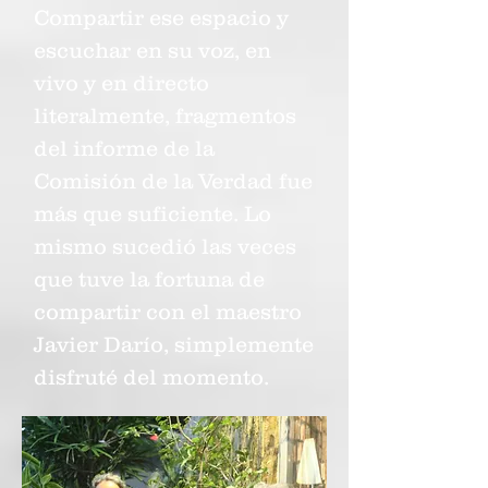
Compartir ese espacio y
escuchar en su voz, en
vivo y en directo
literalmente, fragmentos
del informe de la
Comisión de la Verdad fue
más que suficiente. Lo
mismo sucedió las veces
que tuve la fortuna de
compartir con el maestro
Javier Darío, simplemente
disfruté del momento.