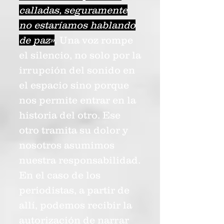
calladas, seguramente
no estaríamos hablando
de paz»
. Una voz rompe
el silencio, no solo por la
irrupción del sonido en
el espacio sino porque
nos permite entrar en la
historia del otro. Ese
otro tramita su dolor y
nosotros asumimos
nuestra responsabilidad.
En el caso de los
periodistas, a partir de
allí, podemos recibir la
autorización de narrar