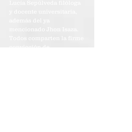
Lucía Sepúlveda filóloga
y docente universitaria,
además del ya
mencionado Jhon Isaza.
Todos comparten la firme
convicción de
contrarrestar el silencio
del que tanto se habla en
el informe, a través de
estas lecturas rituales.