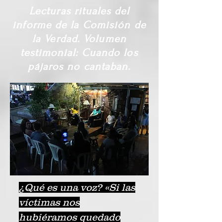
Lecturas rituales del
informe de la Comisión de
la Verdad. Volumen
testimonial: Cuando los
pájaros no cantaban.
¿Qué es una voz? «Si las
víctimas nos
hubiéramos quedado