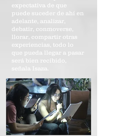
expectativa de que
puede suceder de ahí en
adelante, analizar,
debatir, conmoverse,
llorar, compartir otras
experiencias, todo lo
que pueda llegar a pasar
será bien recibido,
señala Isaza.