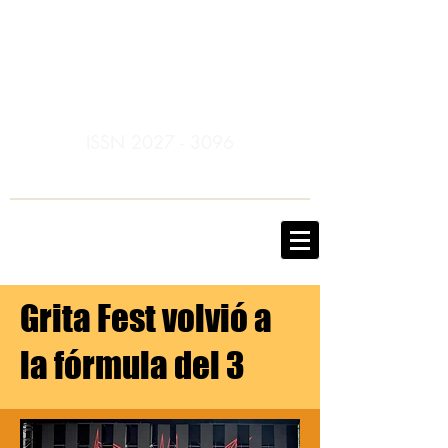
ISSN
2027 - 3096
Grita Fest volvió a
la fórmula del 3