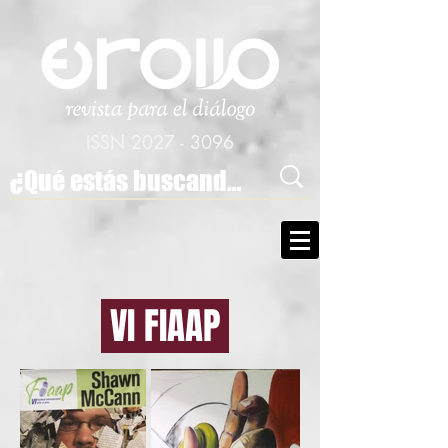
ISSN
2027 - 3096
VI FIAAP