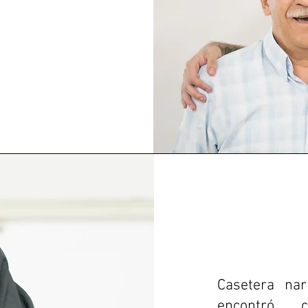
Casetera na
encontró c