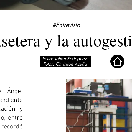
#Entrevista
setera y la autogest
Texto: Johan Rodríguez
Fotos: Christian Acuña
y Ángel
pendiente
cación y
o, entre
e recordó