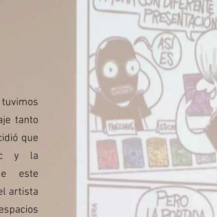
e tuvimos
je tanto
cidió que
ic y la
ue este
l artista
espacios