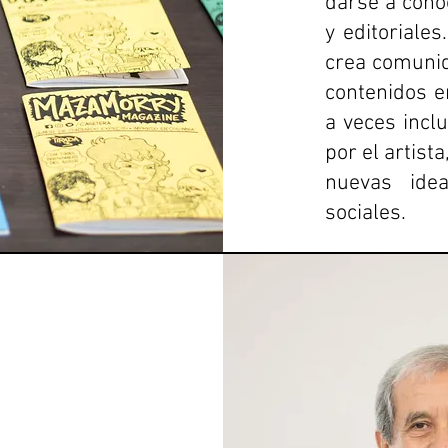
darse a cono
y editoriale
crea comunid
contenidos e
a veces incl
por el artist
nuevas idea
sociales.