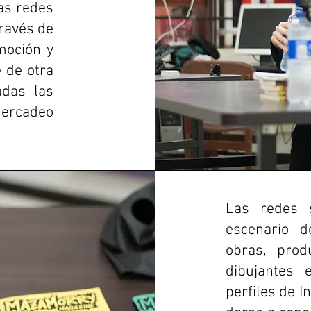
as redes
través de
moción y
 de otra
adas las
ercadeo
Las redes 
escenario d
obras, prod
dibujantes 
perfiles de 