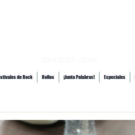
ISSN 2027 - 3096
estivales de Rock
Rollos
¡Junta Palabras!
Especiales