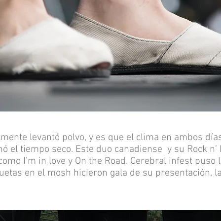
mente levantó polvo, y es que el clima en ambos días
ó el tiempo seco. Este duo canadiense y su Rock n’ R
como I’m in love y On the Road. Cerebral infest puso l
etas en el mosh hicieron gala de su presentación, la