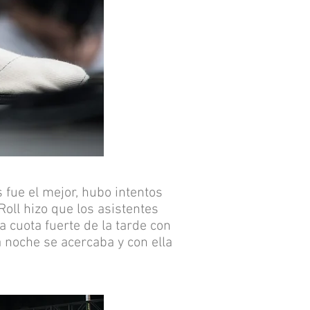
 fue el mejor, hubo intentos
oll hizo que los asistentes
a cuota fuerte de la tarde con
 noche se acercaba y con ella