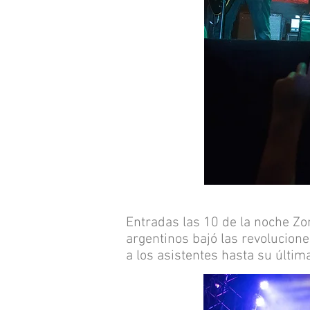
Entradas las 10 de la noche Zon
argentinos bajó las revolucione
a los asistentes hasta su últim