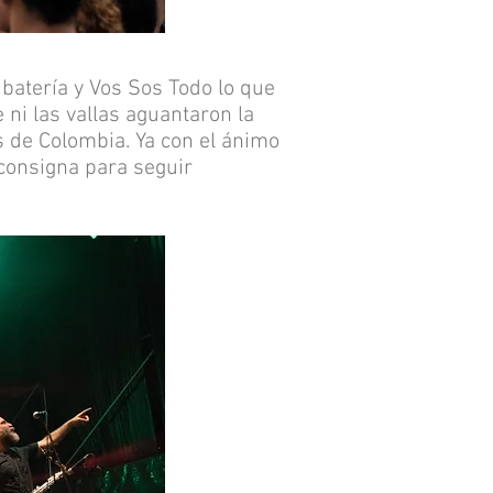
 batería y Vos Sos Todo lo que
 ni las vallas aguantaron la
s de Colombia. Ya con el ánimo
 consigna para seguir