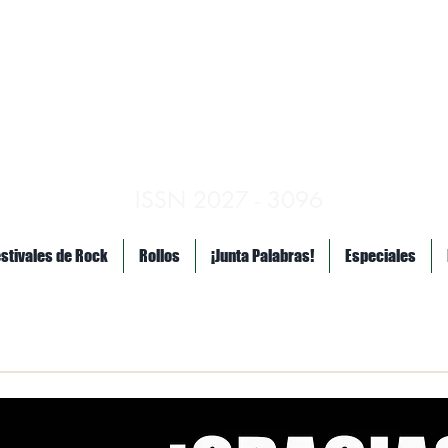
ISSN 2027 - 3096
estivales de Rock
Rollos
¡Junta Palabras!
Especiales