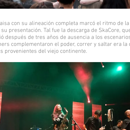
paisa con su alineación completa marcó el ritmo de la
ó su presentación. Tal fue la descarga de SkaCore, que
ió después de tres años de ausencia a los escenario
ers complementaron el poder, correr y saltar era la
 provenientes del viejo continente.