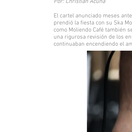
Por: Christian Acuña
El cartel anunciado meses ante
prendió la fiesta con su Ska M
como Moliendo Café también se
una rigurosa revisión de los e
continuaban encendiendo el am