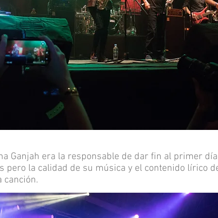
a Ganjah era la responsable de dar fin al primer día d
s pero la calidad de su música y el contenido lírico
a canción.