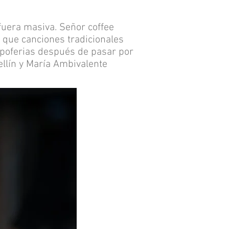
fuera masiva. Señor coffee
 que canciones tradicionales
xpoferias después de pasar por
ellín y María Ambivalente