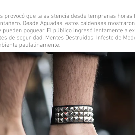
s provocó que la asistencia desde tempranas horas 
ontañero. Desde Aguadas, estos caldenses mostraron
 pueden poguear. El público ingresó lentamente a e
ntes de seguridad. Mentes Destruidas, Infesto de Med
biente paulatinamente.