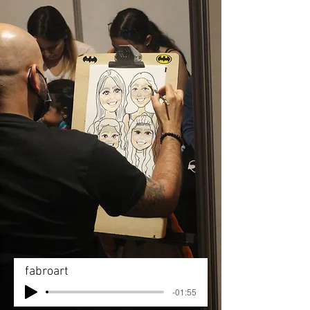
fabroart
-01:55