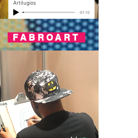
Artilugios
-01:10
FABROART