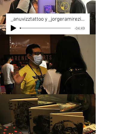
_anuvizztattoo y _jorgeramirezinktattoo
-04:49