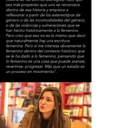
sea más propenso que uno se reconozca
dentro de esa historia y empiece a
reflexionar a partir de los estereotipos de
género o de las incomodidades del género,
o de las violencias y vulneraciones que se
han hecho históricamente a lo femenino.
Pero creo que eso no es lo mismo que decir
que naturalmente hay una escritura
femenina. Pero sí me interesa obviamente lo
femenino dentro del contexto histórico que
se le ha dado a lo femenino, pensando que
lo femenino es una cosa que puede avanzar,
revertirse, progresar. Más que un estado es
un proceso en movimiento".​