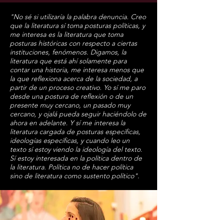
"No sé si utilizaría la palabra denuncia. Creo
que la literatura sí toma posturas políticas, y
me interesa es la literatura que toma
posturas históricas con respecto a ciertas
instituciones, fenómenos. Digamos, la
literatura que está ahí solamente para
contar una historia, me interesa menos que
la que reflexiona acerca de la sociedad, a
partir de un proceso creativo. Yo sí me paro
desde una postura de reflexión o de un
presente muy cercano, un pasado muy
cercano, y ojalá pueda seguir haciéndolo de
ahora en adelante. Y sí me interesa la
literatura cargada de posturas específicas,
ideologías específicas, y cuando leo un
texto sí estoy viendo la ideología del texto.
Sí estoy interesada en la política dentro de
la literatura. Política no de hacer política
sino de literatura como sustento político".