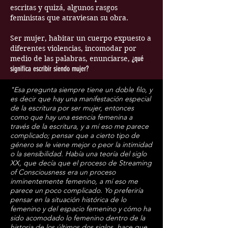
escritas y quizá, algunos rasgos
feministas que atraviesan su obra.
Ser mujer, habitar un cuerpo expuesto a
diferentes violencias, incomodar por
medio de las palabras, enunciarse,
¿qué
significa escribir siendo mujer?
"Esa pregunta siempre tiene un doble filo, y
es decir que hay una manifestación especial
de la escritura por ser mujer, entonces
como que hay una esencia femenina a
través de la escritura, y a mí eso me parece
complicado; pensar que a cierto tipo de
género se le viene mejor o peor la intimidad
o la sensibilidad. Había una teoría del siglo
XX, que decía que el proceso de Streaming
of Consciousness era un proceso
inminentemente femenino, a mí eso me
parece un poco complicado. Yo preferiría
pensar en la situación histórica de lo
femenino y del espacio femenino y cómo ha
sido acomodado lo femenino dentro de la
historia de los últimos dos siglos, hace que