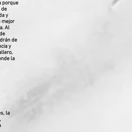
a porque
 de
da y
o mejor
a. Al
 de
ndrán de
cia y
llero,
ende la
s, la
,
a