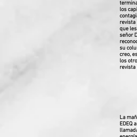
termina
los cap
contagi
revista
que les
señor D
reconoc
su colu
creo, e
los otr
revista
La maña
EDEQ an
llamada
energía