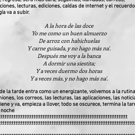
ciones, lecturas, ediciones, caídas de internet y el recuerd
ía va a subir.
A la hora de las doce
Yo me como un buen almuerzo
De arroz con habichuelas
Y carne guisada, y no hago más na'.
Después me voy a la banca
A dormir una siestita;
Y a veces duermo dos horas
Y a veces más, y no hago más na'.
 de la tarde entra como un energizante, volvemos a la rutina,
niones, los correos, las lecturas, las aplicaciones, las notici
viene y va, empieza a llover, todo se oscurece, termina la tar
a noche
ttttttttttttttttttttttttttttttttttttttttttttttttttttttttttttttttttttttt
ttttttttttttttttttttttttttttttttttttttttttttttttttttttttttttttttttttttttttt