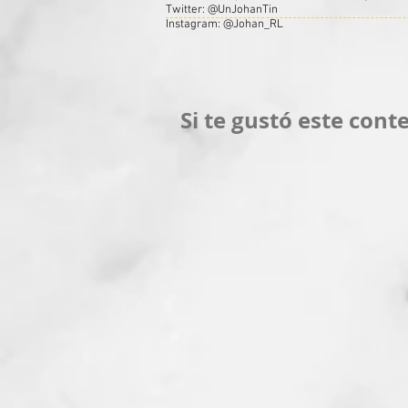
Twitter:
@UnJohanTin
Instagram: @Johan_RL
Si te gustó este cont