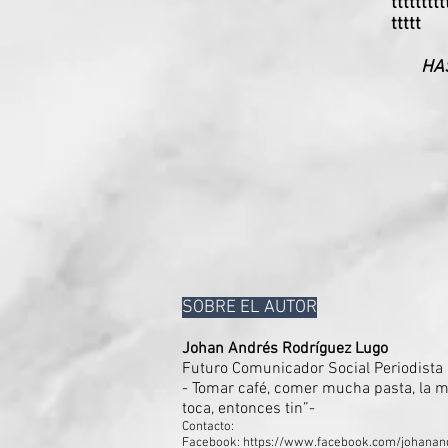
ttttttttt
ttttt
HAS
SOBRE EL AUTOR
Johan Andrés Rodríguez Lugo
Futuro Comunicador Social Periodista 
- Tomar café, comer mucha pasta, la mú
toca, entonces tin”-
Contacto:
Facebook:
https://www.facebook.com/johanand