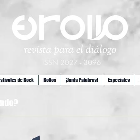
ISSN 2027 - 3096
estivales de Rock
Rollos
¡Junta Palabras!
Especiales