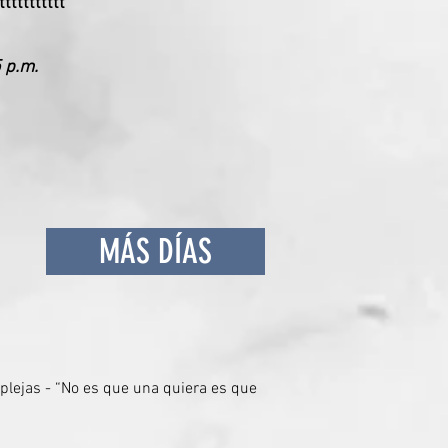
ttttttttttt
 p.m.
MÁS DÍAS
mplejas - “No es que una quiera es que