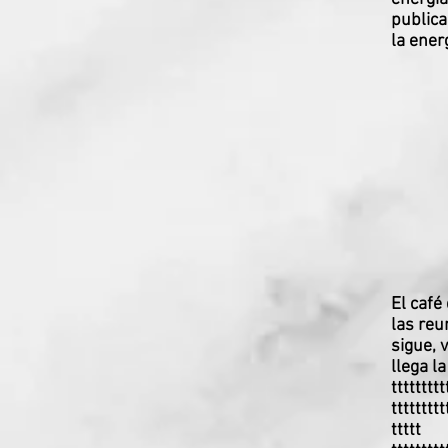
publica
la energ
El café
las reu
sigue, 
llega l
ttttttttt
ttttttttt
ttttt