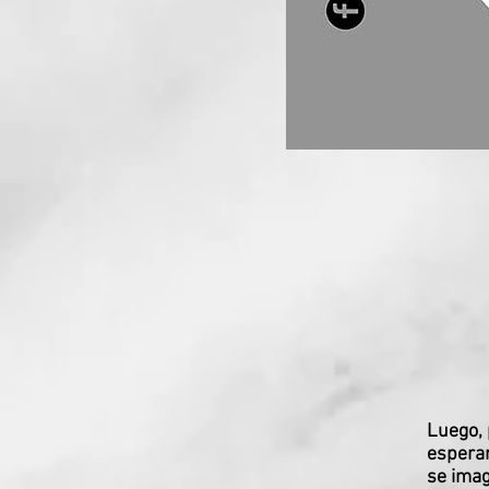
Luego, 
esperam
se imag