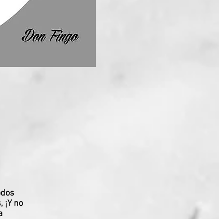
odos
 ¡Y no
a