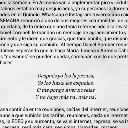
do la semana. En Armenia van a implementar pico y cédul
italinos estaban muy desjuiciados, ya superamos la docena
ados en el Quindío, Whatsapp e Instagram tuvieron una caí
 SEMANA renunció a uno de sus mejores columnistas, de l
 quedaba, de lo único que uno tenía referenciado a la revist
aniel Coronell le mandan un mensaje de agradecimiento y
imiento y le dicen que gracias, que todo bonito, que dispo
mna y que siga su caminito. Al tiempo Daniel Samper renun
stamos esperando que lo haga María Jimena y Antonio Caba
os “nuevones” se pueden quedar, combinan con lo que pret
 hacer.
Después yo leo la prensa,
Yo leo hasta las esquelas,
O me pongo a ver novelas
Y no hago más na', más na'.
na continúa entre reuniones, caídas del internet, reunione
uncia que subirán las tarifas, reuniones, caída de internet
s, la EDEQ y su aumento, se va el internet, regresa, se va l
, regresa, será más cara, seguimos, llamadas, correos,