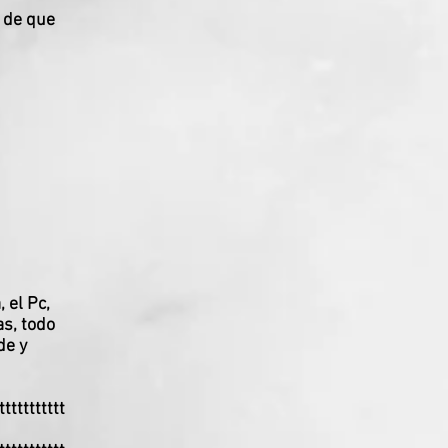
o de que
 el Pc,
as, todo
de y
ttttttttttt