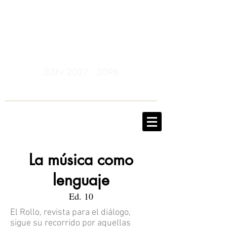
ISSN
2027 - 3096
La música como
lenguaje
Ed. 10
El Rollo, revista para el diálogo,
sigue su recorrido por aquellas