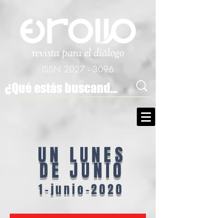
ISSN
2027 - 3096
UN LUNES
DE JUNIO
1-junio-2020