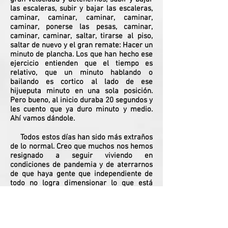
las escaleras, subir y bajar las escaleras,
caminar, caminar, caminar, caminar,
caminar, ponerse las pesas, caminar,
caminar, caminar, saltar, tirarse al piso,
saltar de nuevo y el gran remate: Hacer un
minuto de plancha. Los que han hecho ese
ejercicio entienden que el tiempo es
relativo, que un minuto hablando o
bailando es cortico al lado de ese
hijueputa minuto en una sola posición.
Pero bueno, al inicio duraba 20 segundos y
les cuento que ya duro minuto y medio.
Ahí vamos dándole.
Todos estos días han sido más extraños
de lo normal. Creo que muchos nos hemos
resignado a seguir viviendo en
condiciones de pandemia y de aterrarnos
de que haya gente que independiente de
todo no logra dimensionar lo que está
sucediendo a nuestro alrededor.
Escépticos miedosos que gritan que todo
es mentira, que todo es una estupidez y
que hay que seguir la vida como si nada