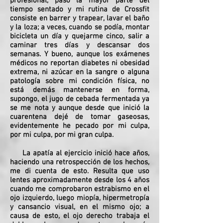
profesional, paso la mayor parte del
tiempo sentado y mi rutina de Crossfit
consiste en barrer y trapear, lavar el baño
y la loza; a veces, cuando se podía, montar
bicicleta un día y quejarme cinco, salir a
caminar tres días y descansar dos
semanas. Y bueno, aunque los exámenes
médicos no reportan diabetes ni obesidad
extrema, ni azúcar en la sangre o alguna
patología sobre mi condición física, no
está demás mantenerse en forma,
supongo, el jugo de cebada fermentada ya
se me nota y aunque desde que inició la
cuarentena dejé de tomar gaseosas,
evidentemente he pecado por mi culpa,
por mi culpa, por mi gran culpa.
La apatía al ejercicio inició hace años,
haciendo una retrospección de los hechos,
me di cuenta de esto. Resulta que uso
lentes aproximadamente desde los 4 años
cuando me comprobaron estrabismo en el
ojo izquierdo, luego miopía, hipermetropía
y cansancio visual, en el mismo ojo; a
causa de esto, el ojo derecho trabaja el