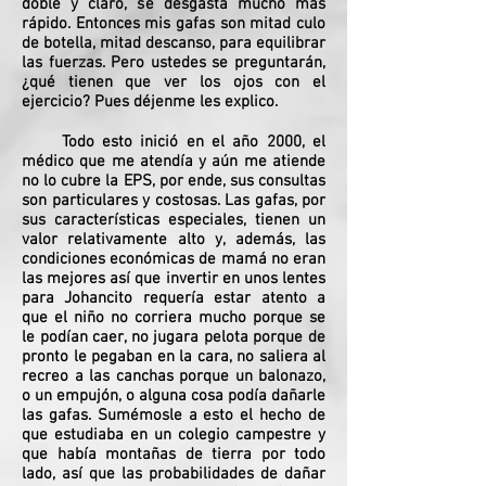
doble y claro, se desgasta mucho más
rápido. Entonces mis gafas son mitad culo
de botella, mitad descanso, para equilibrar
las fuerzas. Pero ustedes se preguntarán,
¿qué tienen que ver los ojos con el
ejercicio? Pues déjenme les explico.
Todo esto inició en el año 2000, el
médico que me atendía y aún me atiende
no lo cubre la EPS, por ende, sus consultas
son particulares y costosas. Las gafas, por
sus características especiales, tienen un
valor relativamente alto y, además, las
condiciones económicas de mamá no eran
las mejores así que invertir en unos lentes
para Johancito requería estar atento a
que el niño no corriera mucho porque se
le podían caer, no jugara pelota porque de
pronto le pegaban en la cara, no saliera al
recreo a las canchas porque un balonazo,
o un empujón, o alguna cosa podía dañarle
las gafas. Sumémosle a esto el hecho de
que estudiaba en un colegio campestre y
que había montañas de tierra por todo
lado, así que las probabilidades de dañar