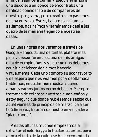
ánimos, salimos a comer y luego entramos a
una discoteca en donde se encontraba una
cantidad considerable de compañeros de
nuestro programa, pero nosotros no pasamos
de una cerveza. Eso sí, bailamos, gritamos,
saltamos, nos reímos y terminamos casi a las
cuatro de la mañana llegando a nuestras
casas.
En unas horas nos veremos a través de
Google Hangouts, una de tantas plataformas
para videoconferencias, una de mis amigas
está de cumpleaños, y ya que no nos debemos
reunir a celebrar decidimos hacerlo
virtualmente. Cada uno compró su licor favorito
y se espera que nos veamos por videollamada,
hablemos, escuchemos música y bueno,
amanezcamos juntos como debe ser. Siempre
tratamos de celebrar nuestros cumpleaños y
estoy seguro que donde hubiésemos sabido que
aquel viernes de principios de marzo iba a ser
la última vez, habríamos hecho un verdadero
“plan tranqui”.
A estas alturas muchos empezamos a
extrañar el exterior, ya lo hacíamos antes, pero
ahora el tedio de la rutina se ha incrementado.