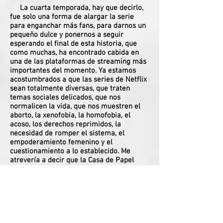
La cuarta temporada, hay que decirlo,
fue solo una forma de alargar la serie
para enganchar más fans, para darnos un
pequeño dulce y ponernos a seguir
esperando el final de esta historia, que
como muchas, ha encontrado cabida en
una de las plataformas de streaming más
importantes del momento. Ya estamos
acostumbrados a que las series de Netflix
sean totalmente diversas, que traten
temas sociales delicados, que nos
normalicen la vida, que nos muestren el
aborto, la xenofobia, la homofobia, el
acoso, los derechos reprimidos, la
necesidad de romper el sistema, el
empoderamiento femenino y el
cuestionamiento a lo establecido. Me
atrevería a decir que la Casa de Papel
tiene todo esto. Es una explosión
constante de todos estos temas.
Finalmente regreso a las noticias y en
el Quindío aumentaron los contagios
oficiales. Ahora ya casi subimos el doble