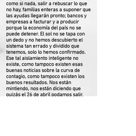
como si nada, salir a rebuscar lo que
no hay, familias enteras a suponer que
las ayudas llegarán pronto; bancos y
empresas a facturar y a producir
porque la economía del país no se
puede detener. El sol no se tapa con
un dedo y no hemos descubierto el
sistema tan errado y dividido que
tenemos, solo lo hemos confirmado.
Ese tal aislamiento inteligente no
existe, como tampoco existen esas
buenas noticias sobre la curva de
contagio, como tampoco existen los
buenos resultados. Nos están
mintiendo, nos están diciendo que
quizás el 26 de abril podamos salir,
pero aún hoy no hay políticas sociales
reales para suplir las mínimas
necesidades de supervivencia y aun
así se ve por redes personas que
afirman que los que están disfrutando
este momento son todos esos vagos