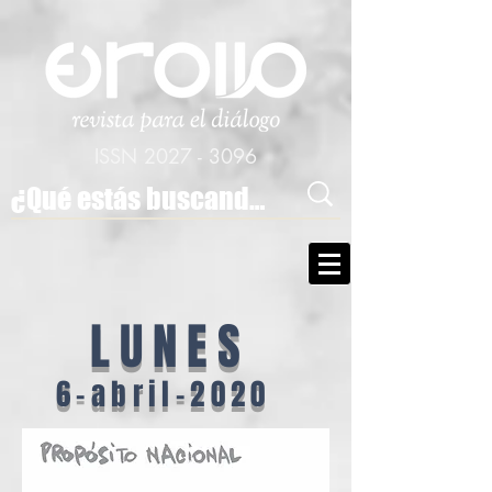
ISSN
2027 - 3096
LUNES
6-abril-2020