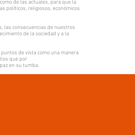
como de las actuales, para que la
s políticos, religiosos, económicos
as, las consecuencias de nuestros
ecimiento de la sociedad y a la
us puntos de vista como una manera
llos que por
, paz en su tumba.