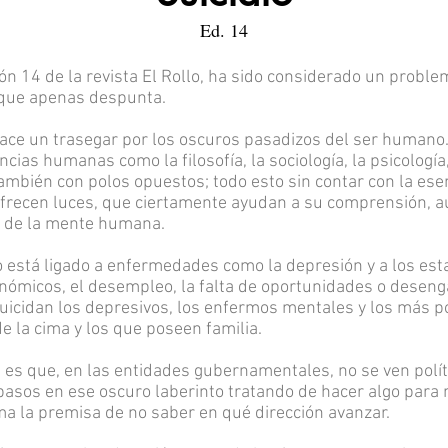
Ed. 14
ión 14 de la revista El Rollo, ha sido considerado un proble
 que apenas despunta.
ace un trasegar por los oscuros pasadizos del ser humano.
cias humanas como la filosofía, la sociología, la psicología,
ambién con polos opuestos; todo esto sin contar con la esen
s ofrecen luces, que ciertamente ayudan a su comprensión,
d de la mente humana.
o está ligado a enfermedades como la depresión y a los esta
nómicos, el desempleo, la falta de oportunidades o dese
icidan los depresivos, los enfermos mentales y los más po
e la cima y los que poseen familia.
es que, en las entidades gubernamentales, no se ven polít
asos en ese oscuro laberinto tratando de hacer algo para m
rma la premisa de no saber en qué dirección avanzar.