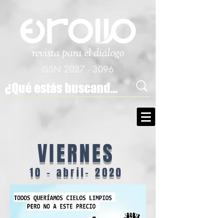
ISSN
2027 - 3096
VIERNES
10 - abril- 2020