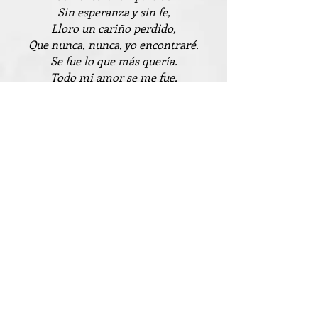
Sin esperanza y sin fe,
Lloro un cariño perdido,
Que nunca, nunca, yo encontraré.
Se fue lo que más quería.
Todo mi amor se me fue,
Solo me hace compañía
El cristo de la pared.
Solo me hace compañía
El cristo de la pared.
Sus ojos llenos de angustia,
Secos sus labios de sed.
Parece que me dijeran:
No llores por su querer.
Parece que me dijeran:
No llores por su querer.
Por eso quiero rezar
Con devoción y con fe.
No hay oración en mis labios.