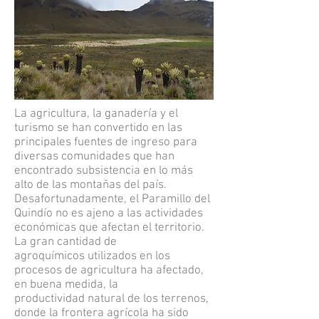
La agricultura, la ganadería y el
turismo se han convertido en las
principales fuentes de ingreso para
diversas comunidades que han
encontrado subsistencia en lo más
alto de las montañas del país.
Desafortunadamente, el Paramillo del
Quindío no es ajeno a las actividades
económicas que afectan el territorio.
La gran cantidad de
agroquímicos utilizados en los
procesos de agricultura ha afectado,
en buena medida, la
productividad natural de los terrenos,
donde la frontera agrícola ha sido