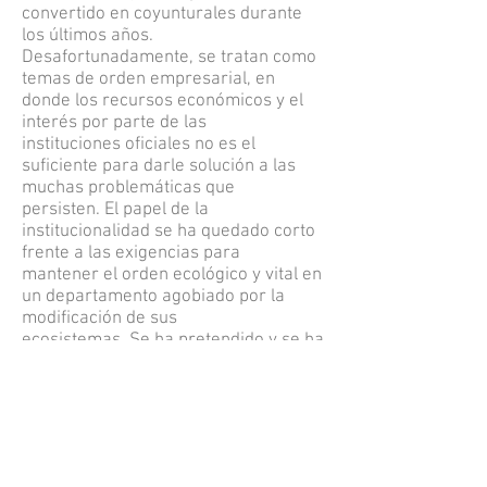
convertido en coyunturales durante
los últimos años.
Desafortunadamente, se tratan como
temas de orden empresarial, en
donde los recursos económicos y el
interés por parte de las
instituciones oficiales no es el
suficiente para darle solución a las
muchas problemáticas que
persisten. El papel de la
institucionalidad se ha quedado corto
frente a las exigencias para
mantener el orden ecológico y vital en
un departamento agobiado por la
modificación de sus
ecosistemas. Se ha pretendido y se ha
realizado en cierta medida, un
proceso de recuperación de la
biodiversidad y de la cuenca alta del
río Quindío, en donde se han adquirido
predios para procesos de
reforestación, en algunos casos no