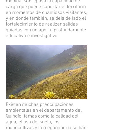
medida, sobrepasa la capacidad de
carga que puede soportar el territorio
en momentos de cuantiosos visitantes,
y en donde también, se deja de lado el
fortalecimiento de realizar salidas
guiadas con un aporte profundamente
educativo e investigativo.
Existen muchas preocupaciones
ambientales en el departamento del
Quindío, temas como la calidad del
agua, el uso del suelo, los
monocultivos y la megaminería se han