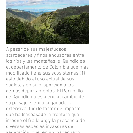
A pesar de sus majestuosos
atardeceres y finos encuadres entre
los ríos y las montañas, el Quindío es
el departamento de Colombia que más
modificado tiene sus ecosistemas (1) ,
esto debido al uso actual de sus
suelos, y en su proporción a los
demás departamentos. El Paramillo
del Quindío no es ajeno al cambio de
su paisaje, siendo la ganadería
extensiva, fuerte factor de impacto
que ha traspasado la frontera que
impone el frailejón; y la presencia de
diversas especies invasoras de
vegetación, que, en un inadecuado